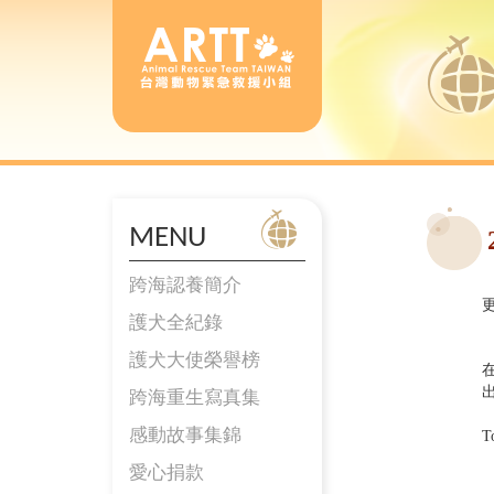
MENU
跨海認養簡介
更
護犬全紀錄
護犬大使榮譽榜
出
跨海重生寫真集
感動故事集錦
T
愛心捐款