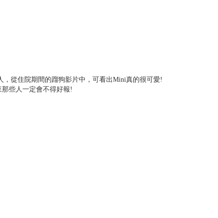
人，從住院期間的蹓狗影片中，可看出Mini真的很可愛!
來那些人一定會不得好報!