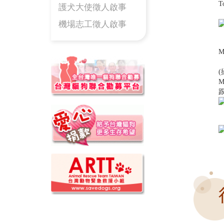
T
護犬大使徵人啟事
機場志工徵人啟事
M
(