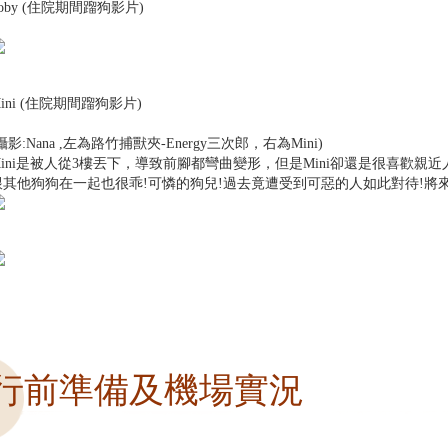
oby (住院期間蹓狗影片)
ini (住院期間蹓狗影片)
攝影:Nana ,左為路竹捕獸夾-Energy三次郎，右為Mini)
Mini是被人從3樓丟下，導致前腳都彎曲變形，但是Mini卻還是很喜歡親近
跟其他狗狗在一起也很乖!可憐的狗兒!過去竟遭受到可惡的人如此對待!將
行前準備及機場實況