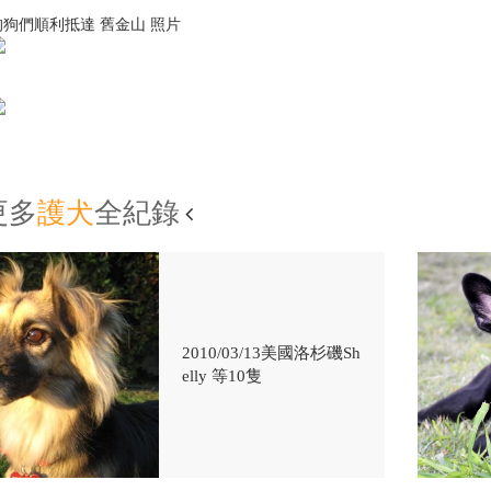
狗狗們順利抵達 舊金山 照片
更多
護犬
全紀錄
2010/03/13美國洛杉磯Sh
elly 等10隻