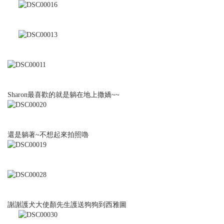
Sharon最喜歡的就是躺在地上撒嬌~~
還是躺著~不想起來拍照嚕
謝謝護犬大使顏先生護送狗狗到西雅圖