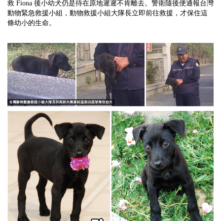
救 Fiona 後小幼犬仍是待在原地遲遲不肯離去。警衛隨後便通報台灣
動物緊急救援小組，動物救援小組大隊長立即前往救援，才保住這
條幼小的生命。