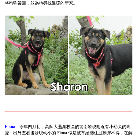
將狗狗帶回，並為牠尋找溫暖的新家。
Fiona
- 今年四月初，高師大燕巢校區的警衛發現附近有小幼犬的叫
聲，出外查看後發現幼小的 Fiona 似是被草給纏住且動彈不得，在解